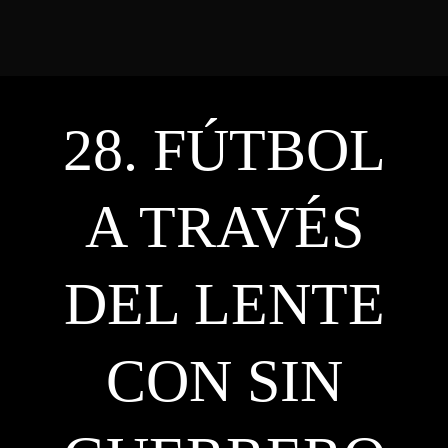
28. FÚTBOL
INICIO
A TRAVÉS
ACADEMIA
DEL LENTE
PODCAST
CON SIN
CONTACTO